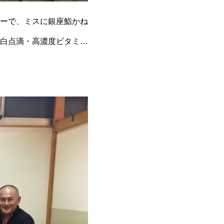
ーで、ミスに銀座鮨かね
白点滴・高濃度ビタミン