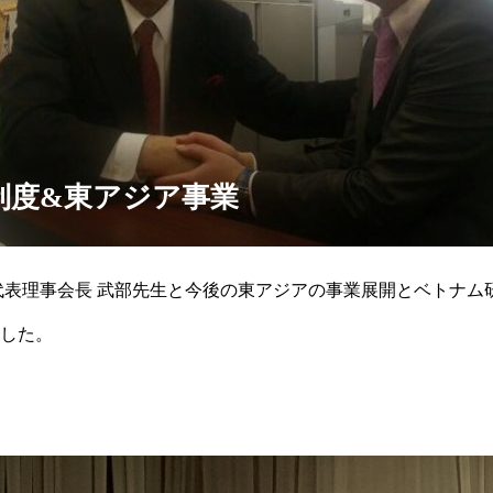
制度&東アジア事業
代表理事会長 武部先生と今後の東アジアの事業展開とベトナム
した。