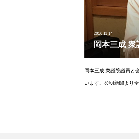
2016.11.14
岡本三成 衆
岡本三成 衆議院議員と
います。公明新聞より全
が決定しました。又、テ