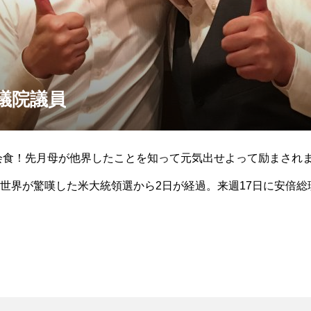
議院議員
会食！先月母が他界したことを知って元気出せよって励まされ
世界が驚嘆した米大統領選から2日が経過。来週17日に安倍総
レビなどでトランプ氏がど