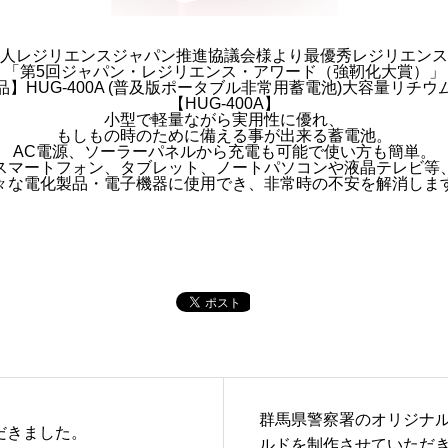
人レジリエンスジャパン推進協議会様より最優秀レジリエンス
「第5回ジャパン・レジリエンス・アワード（強靭化大賞）」
】HUG-400A (普及版ポータブル非常用蓄電池)大容量リチ
【HUG-400A】
小型で軽量ながら実用性に優れ、
もしもの時のために備える事が出来る蓄電池。
AC電源、ソーラーパネルから充電も可能で使い方も簡単。
スマートフォン、タブレット、ノートパソコンや液晶テレビ等
々な電化製品・電子機器に使用でき、非常時の不安を解消しま
群馬県警察署のオリジナ
だきました。
ルドを制作させていただ