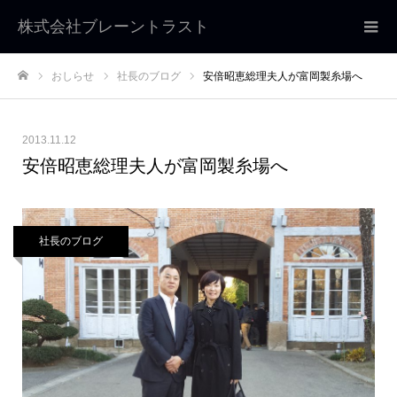
株式会社ブレーントラスト
おしらせ
社長のブログ
安倍昭恵総理夫人が富岡製糸場へ
ホーム
2013.11.12
安倍昭恵総理夫人が富岡製糸場へ
社長のブログ