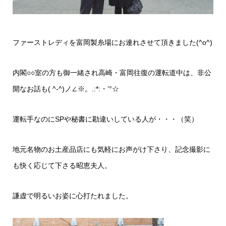
ファーストレディを富岡製糸場にお連れさせて頂きました(^o^)
内閣○○室の方も御一緒され高崎・富岡往復の運転道中は、非公
開なお話も( ^-^)ノ∠※。.:*:・’°☆
運転手なのにSPや秘書に勘違いしている人が・・・（笑）
地元名物のお土産品店にも気軽にお声がけ下さり、記念撮影に
も快く応じて下さる昭恵夫人。
謙虚で明るいお姿に心打たれました。